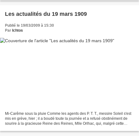
Les actualités du 19 mars 1909
Publié le 19/03/2009 à 15:30
Par
Ichtos
Mi-Carême sous la pluie Comme les agents des P. T. T., messire Soleil s'est
mis en grève, hier ; il a boudé toute la journée et a refusé obstinément de
sourire à la gracieuse Reine des Reines, Mlle Orlhac, qui, malgré cette
fâcheuse défection, a été saluée...