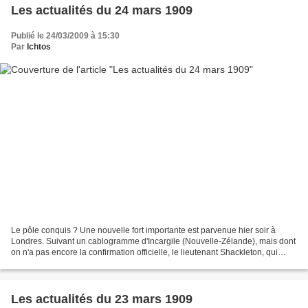
Les actualités du 24 mars 1909
Publié le 24/03/2009 à 15:30
Par
Ichtos
Le pôle conquis ? Une nouvelle fort importante est parvenue hier soir à
Londres. Suivant un cablogramme d'Incargile (Nouvelle-Zélande), mais dont
on n'a pas encore la confirmation officielle, le lieutenant Shackleton, qui
dirige la "British Antartic Expedition",...
Les actualités du 23 mars 1909