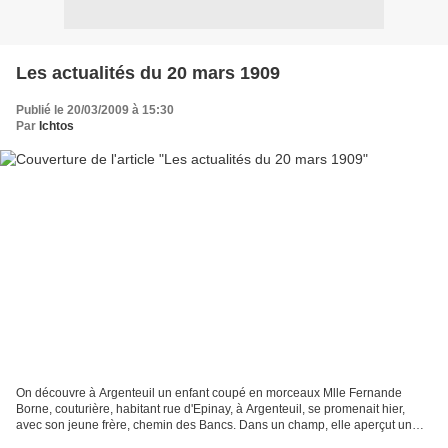
Les actualités du 20 mars 1909
Publié le 20/03/2009 à 15:30
Par
Ichtos
On découvre à Argenteuil un enfant coupé en morceaux Mlle Fernande
Borne, couturière, habitant rue d'Epinay, à Argenteuil, se promenait hier,
avec son jeune frère, chemin des Bancs. Dans un champ, elle aperçut un
volumineux paquet. Le ramasser et en vérifier...