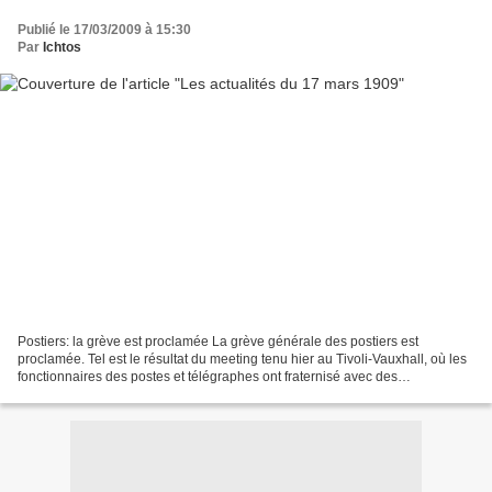
Publié le 17/03/2009 à 15:30
Par
Ichtos
Postiers: la grève est proclamée La grève générale des postiers est
proclamée. Tel est le résultat du meeting tenu hier au Tivoli-Vauxhall, où les
fonctionnaires des postes et télégraphes ont fraternisé avec des
révolutionnaires professionnels. On notera...