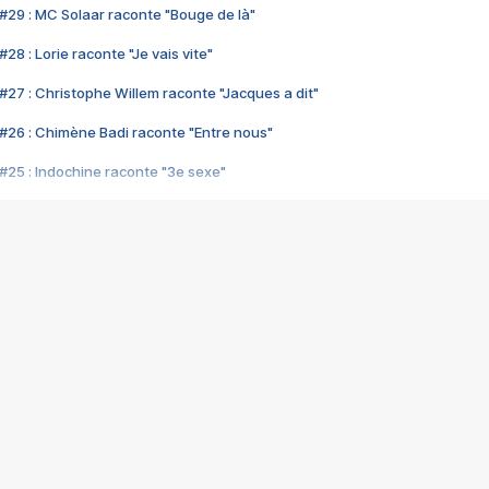
#29 : MC Solaar raconte "Bouge de là"
28 : Lorie raconte "Je vais vite"
#27 : Christophe Willem raconte "Jacques a dit"
#26 : Chimène Badi raconte "Entre nous"
#25 : Indochine raconte "3e sexe"
#24 : Zaho raconte "C'est chelou"
#23 : Patrick Bruel raconte "Au café des délices"
#22 : Kyo raconte "Le chemin"
#21 : Nolwenn Leroy raconte "Cassé"
#20 : Patrick Hernandez raconte "Born to be alive"
#19 : Lorie raconte "Près de moi"
#18 : Michael Jones raconte "A nos actes manqués" (avec Jean-Jacque
#17 : Khaled raconte "Aïcha"