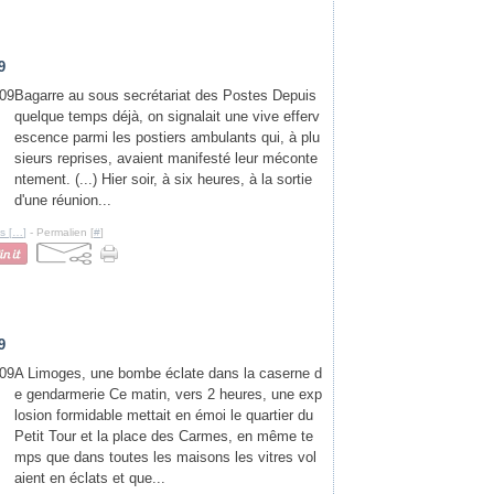
9
Bagarre au sous secrétariat des Postes Depuis
quelque temps déjà, on signalait une vive efferv
escence parmi les postiers ambulants qui, à plu
sieurs reprises, avaient manifesté leur méconte
ntement. (...) Hier soir, à six heures, à la sortie
d'une réunion...
s [
…
]
- Permalien [
#
]
9
A Limoges, une bombe éclate dans la caserne d
e gendarmerie Ce matin, vers 2 heures, une exp
losion formidable mettait en émoi le quartier du
Petit Tour et la place des Carmes, en même te
mps que dans toutes les maisons les vitres vol
aient en éclats et que...