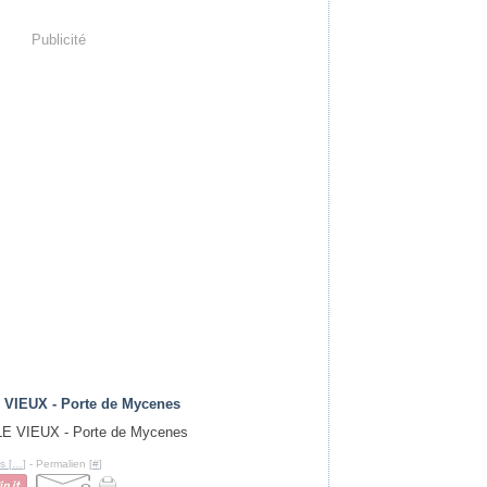
Publicité
 VIEUX - Porte de Mycenes
s [
…
]
- Permalien [
#
]