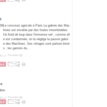
9
Le concours agricole à Paris La galerie des Mac
hines est envahie par des foules innombrables.
Un froid de loup dans l'immense nef ; comme ell
e est condamnée, on la néglige la pauvre galeri
e des Machines. Ses vitrages sont partout brisé
s ; les gamins du...
s [
…
]
- Permalien [
#
]
re
s [
…
]
- Permalien [
#
]