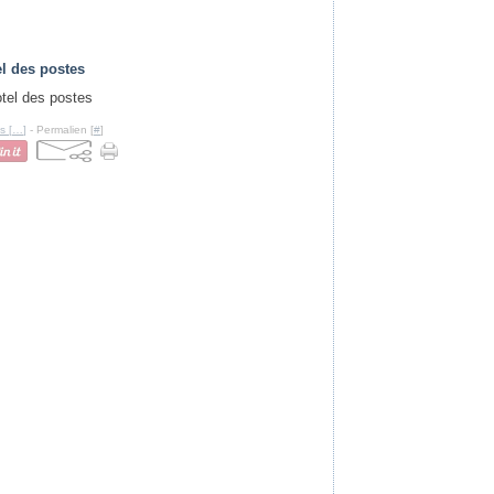
l des postes
s [
…
]
- Permalien [
#
]