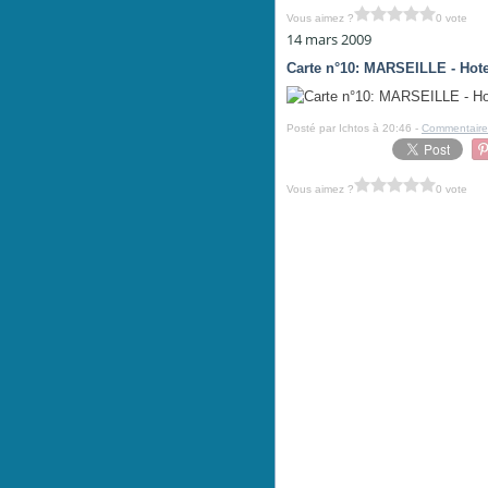
Vous aimez ?
0 vote
14 mars 2009
Carte n°10: MARSEILLE - Hote
Posté par Ichtos à 20:46 -
Commentaire
Vous aimez ?
0 vote