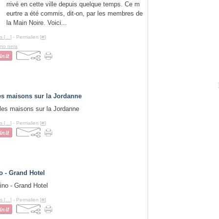
rrivé en cette ville depuis quelque temps. Ce m
eurtre a été commis, dit-on, par les membres de
la Main Noire. Voici...
s [
…
]
- Permalien [
#
]
no nera
les maisons sur la Jordanne
s [
…
]
- Permalien [
#
]
 - Grand Hotel
s [
…
]
- Permalien [
#
]