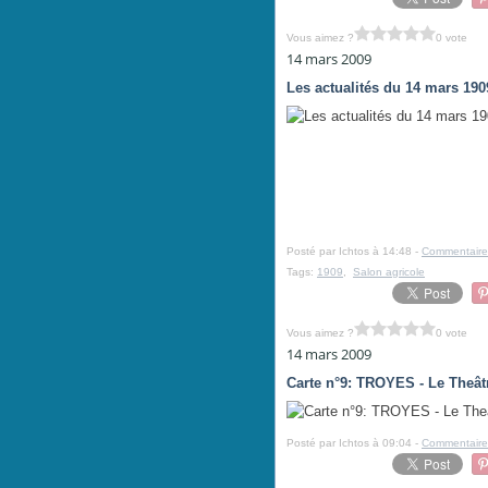
Vous aimez ?
0 vote
14 mars 2009
Les actualités du 14 mars 190
Posté par Ichtos à 14:48 -
Commentaire
Tags:
1909
,
Salon agricole
Vous aimez ?
0 vote
14 mars 2009
Carte n°9: TROYES - Le Theât
Posté par Ichtos à 09:04 -
Commentaire