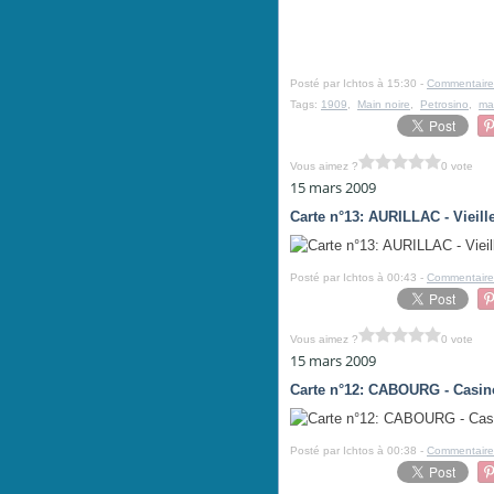
Posté par Ichtos à 15:30 -
Commentaire
Tags:
1909
,
Main noire
,
Petrosino
,
ma
Vous aimez ?
0 vote
15 mars 2009
Carte n°13: AURILLAC - Vieil
Posté par Ichtos à 00:43 -
Commentaire
Vous aimez ?
0 vote
15 mars 2009
Carte n°12: CABOURG - Casino
Posté par Ichtos à 00:38 -
Commentaire