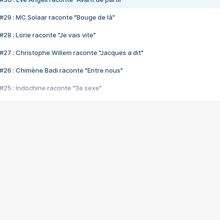
#29 : MC Solaar raconte "Bouge de là"
28 : Lorie raconte "Je vais vite"
#27 : Christophe Willem raconte "Jacques a dit"
#26 : Chimène Badi raconte "Entre nous"
#25 : Indochine raconte "3e sexe"
#24 : Zaho raconte "C'est chelou"
#23 : Patrick Bruel raconte "Au café des délices"
#22 : Kyo raconte "Le chemin"
#21 : Nolwenn Leroy raconte "Cassé"
#20 : Patrick Hernandez raconte "Born to be alive"
#19 : Lorie raconte "Près de moi"
#18 : Michael Jones raconte "A nos actes manqués" (avec Jean-Jacque