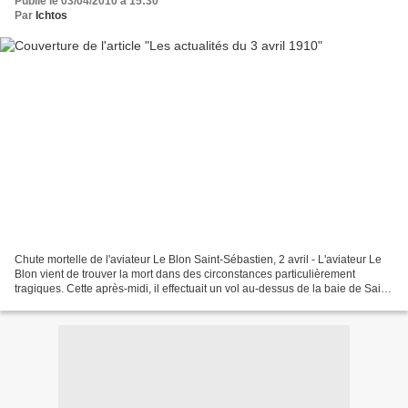
Publié le 03/04/2010 à 15:30
Par
Ichtos
Chute mortelle de l'aviateur Le Blon Saint-Sébastien, 2 avril - L'aviateur Le
Blon vient de trouver la mort dans des circonstances particulièrement
tragiques. Cette après-midi, il effectuait un vol au-dessus de la baie de Saint-
Sébastien ; dès sa sortie...